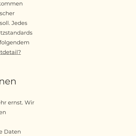
inkommen
scher
oll. Jedes
utzstandards
r folgendem
tdetail?
onen
hr ernst. Wir
en
e Daten