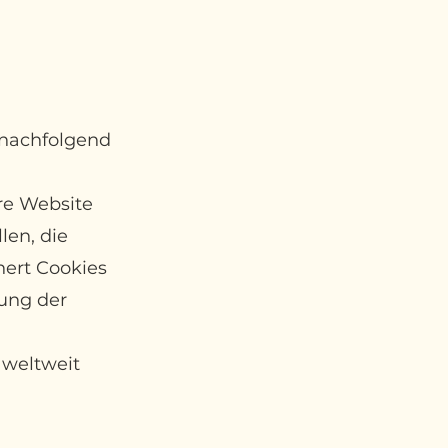
 (nachfolgend
re Website
len, die
hert Cookies
tung der
 weltweit