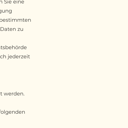
n Sie eine
igung
r bestimmten
 Daten zu
htsbehörde
ch jederzeit
et werden.
 folgenden