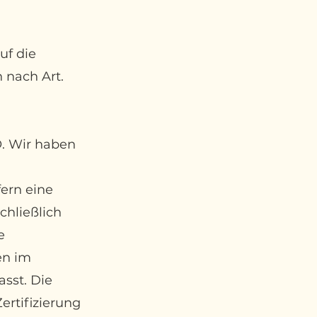
uf die
 nach Art.
O. Wir haben
fern eine
chließlich
e
en im
asst. Die
ertifizierung