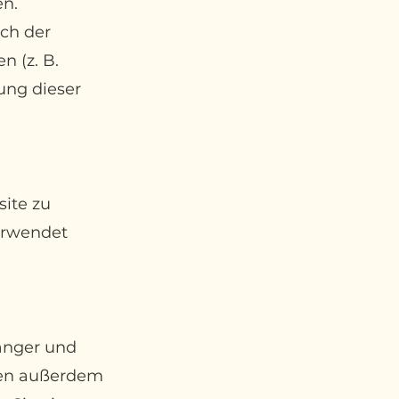
en.
ch der
n (z. B.
ung dieser
site zu
erwendet
fänger und
ben außerdem